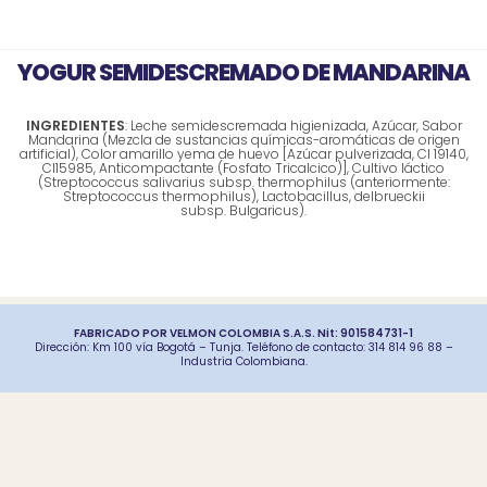
YOGUR SEMIDESCREMADO DE MANDARINA
INGREDIENTES
: Leche semidescremada higienizada, Azúcar, Sabor
Mandarina (Mezcla de sustancias químicas-aromáticas de origen
artificial), Color amarillo yema de huevo [Azúcar pulverizada, Cl 19140,
Cl15985, Anticompactante (Fosfato Tricalcico)], Cultivo láctico
(Streptococcus salivarius subsp. thermophilus (anteriormente:
Streptococcus thermophilus), Lactobacillus, delbrueckii
subsp. Bulgaricus).
FABRICADO POR VELMON COLOMBIA S.A.S. Nit: 901584731-1
Dirección: Km 100 vía Bogotá – Tunja. Teléfono de contacto: 314 814 96 88 –
Industria Colombiana.