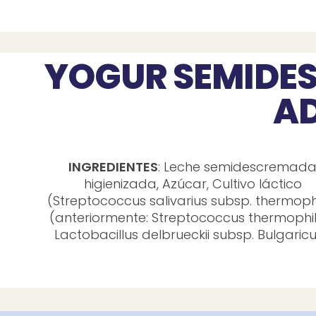
YOGUR SEMIDE
A
INGREDIENTES
: Leche semidescremad
higienizada, Azúcar, Cultivo láctico
(Streptococcus salivarius subsp. thermoph
(anteriormente: Streptococcus thermophi
Lactobacillus delbrueckii subsp. Bulgaricu