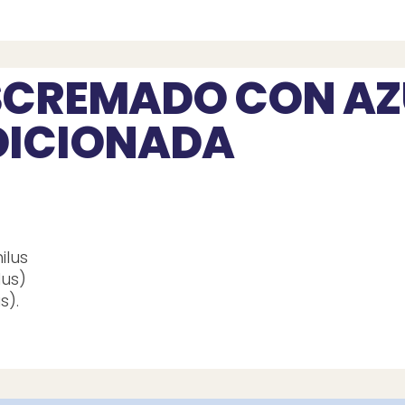
SCREMADO CON A
DICIONADA
a
ilus
lus)
s).