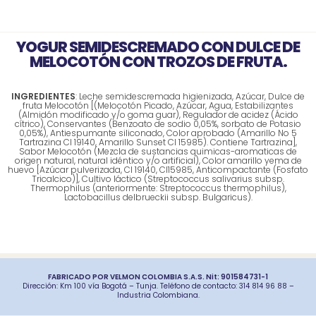
YOGUR SEMIDESCREMADO CON DULCE DE
MELOCOTÓN CON TROZOS DE FRUTA.
INGREDIENTES
: Leche semidescremada higienizada, Azúcar, Dulce de
fruta Melocotón [(Melocotón Picado, Azúcar, Agua, Estabilizantes
(Almidón modificado y/o goma guar), Regulador de acidez (Ácido
cítrico), Conservantes (Benzoato de sodio 0,05%, sorbato de Potasio
0,05%), Antiespumante siliconado, Color aprobado (Amarillo No 5
Tartrazina CI 19140, Amarillo Sunset CI 15985). Contiene Tartrazina],
Sabor Melocotón (Mezcla de sustancias quimicas-aromaticas de
origen natural, natural idéntico y/o artificial), Color amarillo yema de
huevo [Azúcar pulverizada, Cl 19140, Cl15985, Anticompactante (Fosfato
Tricalcico)], Cultivo láctico (Streptococcus salivarius subsp.
Thermophilus (anteriormente: Streptococcus thermophilus),
Lactobacillus delbrueckii subsp. Bulgaricus).
FABRICADO POR VELMON COLOMBIA S.A.S. Nit: 901584731-1
Dirección: Km 100 vía Bogotá – Tunja. Teléfono de contacto: 314 814 96 88 –
Industria Colombiana.