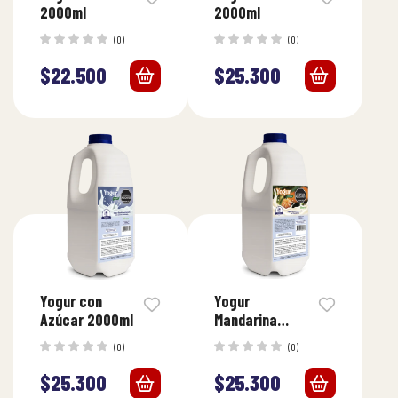
2000ml
2000ml
(0)
(0)
$
22.500
$
25.300
Yogur con
Yogur
Azúcar 2000ml
Mandarina
2000ml
(0)
(0)
$
25.300
$
25.300