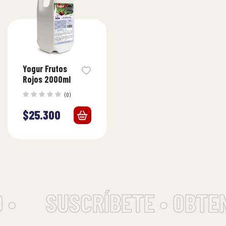
Yogur Frutos
Rojos 2000ml
(0)
$
25.300
 •
SUSCRÍBETE • OBTE